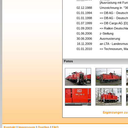
[Ausrüstung mit Fun
02.12.1988
Umzeichnung in "3
01.01.1994
=> DB AG - Deutsch
01.01.1998
=> DB AG - Deutsch
01.07.1999
=> DB Cargo AG [D]
01.09.2003
=> Railion Deutschl
01.06.2006
z-Stellung
30.06.2006
Ausmusterung
16.11.2009
an LTA - Landesmuse
01.01.2010
=> Technoseum, Ma
Fotos
Ergänzungen zu
Kontakt
|
Impressum
|
Quellen
|
FAQ