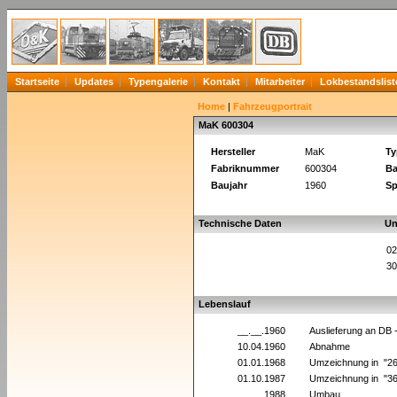
Startseite
Updates
Typengalerie
Kontakt
Mitarbeiter
Lokbestandslist
Home
|
Fahrzeugportrait
MaK 600304
Hersteller
MaK
Ty
Fabriknummer
600304
Ba
Baujahr
1960
Sp
Technische Daten
Un
02
30
Lebenslauf
__.__.1960
Auslieferung an DB
10.04.1960
Abnahme
01.01.1968
Umzeichnung in "2
01.10.1987
Umzeichnung in "3
__.__.1988
Umbau