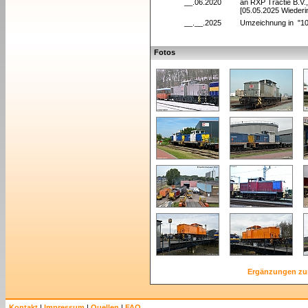
__.06.2020
an RXP Tractie B.V.
[05.05.2025 Wiederi
__.__.2025
Umzeichnung in "1
Fotos
Ergänzungen zu
Kontakt
|
Impressum
|
Quellen
|
FAQ