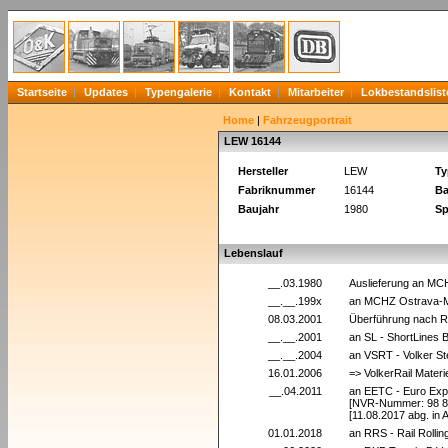
Startseite
Updates
Typengalerie
Kontakt
Mitarbeiter
Lokbestandslist
Home
|
Fahrzeugportrait
LEW 16144
Hersteller
LEW
Ty
Fabriknummer
16144
Ba
Baujahr
1980
Sp
Lebenslauf
__.03.1980
Auslieferung an M
__.__.199x
an MCHZ Ostrava-M
08.03.2001
Überführung nach 
__.__.2001
an SL - ShortLines B
__.__.2004
an VSRT - Volker Ste
16.01.2006
=> VolkerRail Mater
__.04.2011
an EETC - Euro Expr
[NVR-Nummer: 98 84
[11.08.2017 abg. in
01.01.2018
an RRS - Rail Rollin