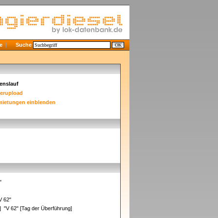
e
Suche
enslauf
derupload
mietungen einblenden
2"
V 62"
"V 62" [Tag der Überführung]