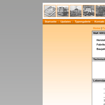
Startseite
Updates
Typengalerie
Kontakt
Home
|
F
MaK 6001
Herstel
Fabri
Baujah
Technisc
Lebensla
_
_
_
1
0