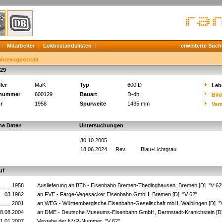
Mitarbeiter
Lokbestandslisten
erweiterte Such
ahrzeugportrait
29
ler
MaK
Typ
600 D
Leb
knummer
600129
Bauart
D-dh
Bil
r
1958
Spurweite
1435 mm
Ver
he Daten
Untersuchungen
30.10.2005
18.06.2024
Rev.
Blau+Lichtgrau
uf
_.__.1958
Auslieferung an BTh - Eisenbahn Bremen-Thedinghausen, Bremen [D] "V 6
_.03.1982
an FVE - Farge-Vegesacker Eisenbahn GmbH, Bremen [D] "V 62"
_.__.2001
an WEG - Württembergische Eisenbahn-Gesellschaft mbH, Waiblingen [D] "
8.08.2004
an DME - Deutsche Museums-Eisenbahn GmbH, Darmstadt-Kranichstein [D] 
1.01.2007
Vergabe der NVR-Nummer "V 62"