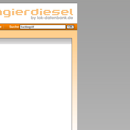
e
Suche