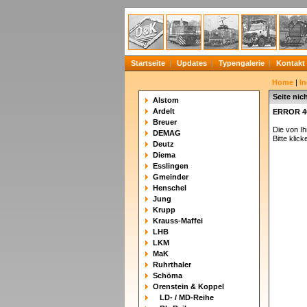
Startseite
Updates
Typengalerie
Kontakt
Home
|
In
Seite nic
Alstom
Ardelt
ERROR 4
Breuer
Die von I
DEMAG
Bitte klick
Deutz
Diema
Esslingen
Gmeinder
Henschel
Jung
Krupp
Krauss-Maffei
LHB
LKM
MaK
Ruhrthaler
Schöma
Orenstein & Koppel
LD- / MD-Reihe