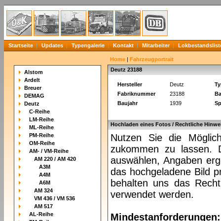
Startseite
Updates
Typengalerie
Kontakt
Mitarbeiter
Lokbestandslist
Home
|
Fahrzeugportrait
Deutz 23188
Alstom
Ardelt
Hersteller
Deutz
Ty
Breuer
Fabriknummer
23188
Ba
DEMAG
Baujahr
1939
Sp
Deutz
C-Reihe
LM-Reihe
Hochladen eines Fotos / Rechtliche Hinwe
ML-Reihe
PM-Reihe
Nutzen Sie die Möglich
OM-Reihe
zukommen zu lassen. Da
AM- / VM-Reihe
auswählen, Angaben ergä
AM 220 / AM 420
A3M
das hochgeladene Bild pr
A4M
behalten uns das Recht 
A6M
AM 324
verwendet werden.
VM 436 / VM 536
AM 517
AL-Reihe
Mindestanforderungen: