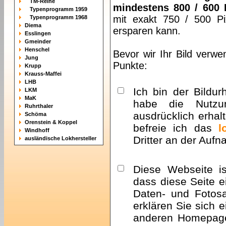
TM-Reihe
mindestens 800 / 600 
Typenprogramm 1959
mit exakt 750 / 500 Pi
Typenprogramm 1968
Diema
ersparen kann.
Esslingen
Gmeinder
Henschel
Bevor wir Ihr Bild verwe
Jung
Punkte:
Krupp
Krauss-Maffei
LHB
Ich bin der Bildur
LKM
MaK
habe die Nutzu
Ruhrthaler
ausdrücklich erhalt
Schöma
Orenstein & Koppel
befreie ich das
l
Windhoff
Dritter an der Auf
ausländische Lokhersteller
Diese Webseite i
dass diese Seite e
Daten- und Fotosa
erklären Sie sich 
anderen Homepa