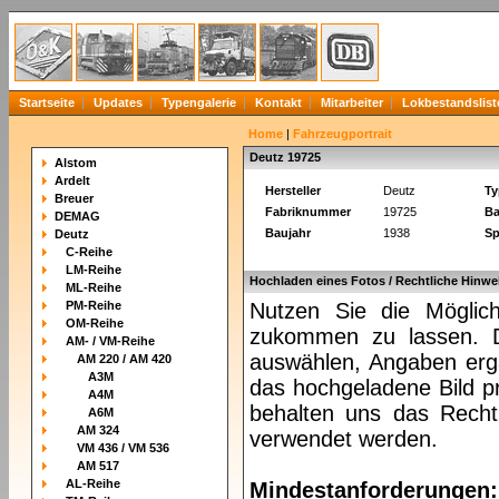
Startseite
Updates
Typengalerie
Kontakt
Mitarbeiter
Lokbestandslist
Home
|
Fahrzeugportrait
Deutz 19725
Alstom
Ardelt
Hersteller
Deutz
Ty
Breuer
Fabriknummer
19725
Ba
DEMAG
Baujahr
1938
Sp
Deutz
C-Reihe
LM-Reihe
Hochladen eines Fotos / Rechtliche Hinwe
ML-Reihe
PM-Reihe
Nutzen Sie die Möglich
OM-Reihe
zukommen zu lassen. Da
AM- / VM-Reihe
auswählen, Angaben ergä
AM 220 / AM 420
A3M
das hochgeladene Bild pr
A4M
behalten uns das Recht 
A6M
AM 324
verwendet werden.
VM 436 / VM 536
AM 517
AL-Reihe
Mindestanforderungen: