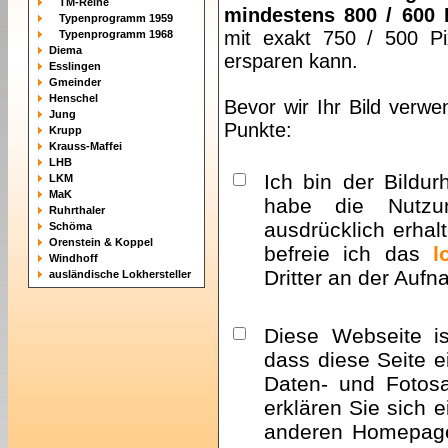
TM-Reihe
mindestens 800 / 600 
Typenprogramm 1959
mit exakt 750 / 500 Pi
Typenprogramm 1968
Diema
ersparen kann.
Esslingen
Gmeinder
Henschel
Bevor wir Ihr Bild verwe
Jung
Punkte:
Krupp
Krauss-Maffei
LHB
Ich bin der Bildur
LKM
MaK
habe die Nutzu
Ruhrthaler
ausdrücklich erhalt
Schöma
Orenstein & Koppel
befreie ich das
l
Windhoff
Dritter an der Auf
ausländische Lokhersteller
Diese Webseite i
dass diese Seite e
Daten- und Fotosa
erklären Sie sich 
anderen Homepa