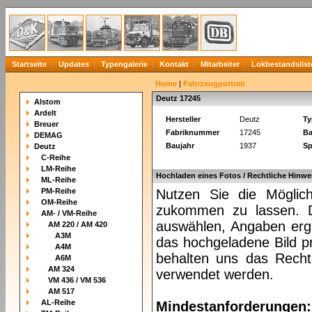
Startseite
Updates
Typengalerie
Kontakt
Mitarbeiter
Lokbestandslist
Home
|
Fahrzeugportrait
Deutz 17245
Alstom
Ardelt
Hersteller
Deutz
Ty
Breuer
Fabriknummer
17245
Ba
DEMAG
Baujahr
1937
Sp
Deutz
C-Reihe
LM-Reihe
Hochladen eines Fotos / Rechtliche Hinwe
ML-Reihe
PM-Reihe
Nutzen Sie die Möglich
OM-Reihe
zukommen zu lassen. Da
AM- / VM-Reihe
auswählen, Angaben ergä
AM 220 / AM 420
A3M
das hochgeladene Bild pr
A4M
behalten uns das Recht 
A6M
AM 324
verwendet werden.
VM 436 / VM 536
AM 517
AL-Reihe
Mindestanforderungen: