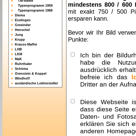
TM-Reihe
mindestens 800 / 600 
Typenprogramm 1959
mit exakt 750 / 500 Pi
Typenprogramm 1968
Diema
ersparen kann.
Esslingen
Gmeinder
Henschel
Bevor wir Ihr Bild verwe
Jung
Punkte:
Krupp
Krauss-Maffei
LHB
Ich bin der Bildur
LKM
MaK
habe die Nutzu
Ruhrthaler
ausdrücklich erhalt
Schöma
Orenstein & Koppel
befreie ich das
l
Windhoff
Dritter an der Auf
ausländische Lokhersteller
Diese Webseite i
dass diese Seite e
Daten- und Fotosa
erklären Sie sich 
anderen Homepa