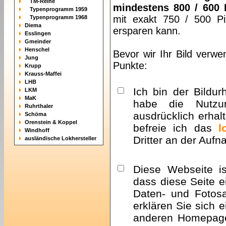
TM-Reihe
mindestens 800 / 600 
Typenprogramm 1959
mit exakt 750 / 500 Pi
Typenprogramm 1968
Diema
ersparen kann.
Esslingen
Gmeinder
Henschel
Bevor wir Ihr Bild verwe
Jung
Punkte:
Krupp
Krauss-Maffei
LHB
Ich bin der Bildur
LKM
MaK
habe die Nutzu
Ruhrthaler
ausdrücklich erhalt
Schöma
Orenstein & Koppel
befreie ich das
l
Windhoff
Dritter an der Auf
ausländische Lokhersteller
Diese Webseite i
dass diese Seite e
Daten- und Fotosa
erklären Sie sich 
anderen Homepa