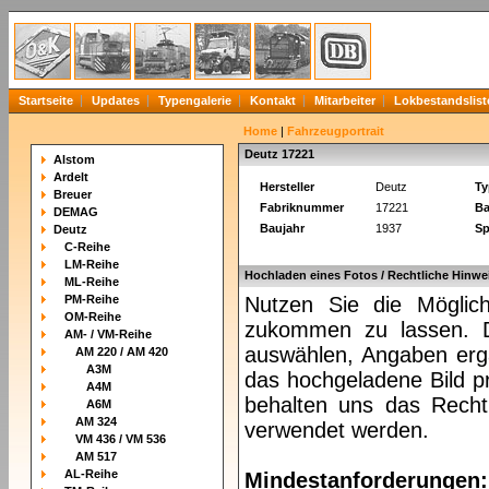
Startseite
Updates
Typengalerie
Kontakt
Mitarbeiter
Lokbestandslist
Home
|
Fahrzeugportrait
Deutz 17221
Alstom
Ardelt
Hersteller
Deutz
Ty
Breuer
Fabriknummer
17221
Ba
DEMAG
Baujahr
1937
Sp
Deutz
C-Reihe
LM-Reihe
Hochladen eines Fotos / Rechtliche Hinwe
ML-Reihe
PM-Reihe
Nutzen Sie die Möglich
OM-Reihe
zukommen zu lassen. Da
AM- / VM-Reihe
auswählen, Angaben ergä
AM 220 / AM 420
A3M
das hochgeladene Bild pr
A4M
behalten uns das Recht 
A6M
AM 324
verwendet werden.
VM 436 / VM 536
AM 517
AL-Reihe
Mindestanforderungen: