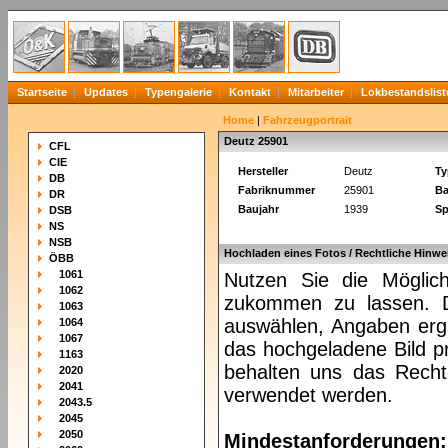
Startseite
Updates
Typengalerie
Kontakt
Mitarbeiter
Lokbestandslist
Home
|
Fahrzeugportrait
Deutz 25901
CFL
CIE
Hersteller
Deutz
Ty
DB
Fabriknummer
25901
Ba
DR
Baujahr
1939
Sp
DSB
NS
NSB
Hochladen eines Fotos / Rechtliche Hinwe
ÖBB
1061
Nutzen Sie die Möglich
1062
zukommen zu lassen. Da
1063
auswählen, Angaben ergä
1064
1067
das hochgeladene Bild pr
1163
behalten uns das Recht 
2020
2041
verwendet werden.
2043.5
2045
2050
Mindestanforderungen: