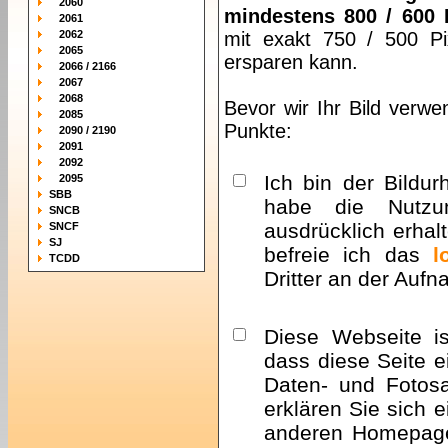
2060
mindestens 800 / 600 
2061
2062
mit exakt 750 / 500 Pi
2065
ersparen kann.
2066 / 2166
2067
2068
Bevor wir Ihr Bild verwe
2085
Punkte:
2090 / 2190
2091
2092
Ich bin der Bildur
2095
SBB
habe die Nutzu
SNCB
ausdrücklich erhalt
SNCF
SJ
befreie ich das
l
TCDD
Dritter an der Auf
Diese Webseite i
dass diese Seite e
Daten- und Fotosa
erklären Sie sich 
anderen Homepa