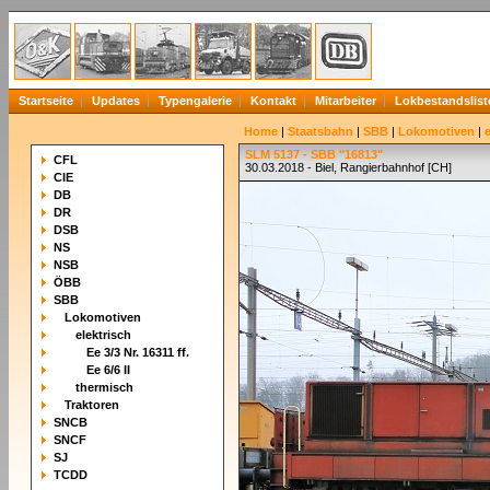
Startseite
Updates
Typengalerie
Kontakt
Mitarbeiter
Lokbestandslist
Home
|
Staatsbahn
|
SBB
|
Lokomotiven
|
SLM 5137 - SBB "16813"
CFL
30.03.2018 - Biel, Rangierbahnhof [CH]
CIE
DB
DR
DSB
NS
NSB
ÖBB
SBB
Lokomotiven
elektrisch
Ee 3/3 Nr. 16311 ff.
Ee 6/6 II
thermisch
Traktoren
SNCB
SNCF
SJ
TCDD