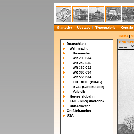
Startseite
Updates
Typengalerie
Kontakt
Home
|
Mi
O&K 2091
Deutschland
__.__.197
Wehrmacht
Baumuster
WR 200 B14
WR 240 B15
WR 360 C12
WR 360 C14
WR 550 D14
LDF 300 C (BMAG)
D 311 (Geschützlok)
Verbleib
Heeresfeldbahn
KML - Kriegsmotorlok
Bundeswehr
Großbritannien
USA