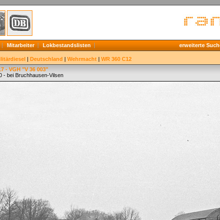
Mitarbeiter
Lokbestandslisten
erweiterte Such
litärdiesel
|
Deutschland
|
Wehrmacht
|
WR 360 C12
7 - VGH "V 36 003"
0 - bei Bruchhausen-Vilsen