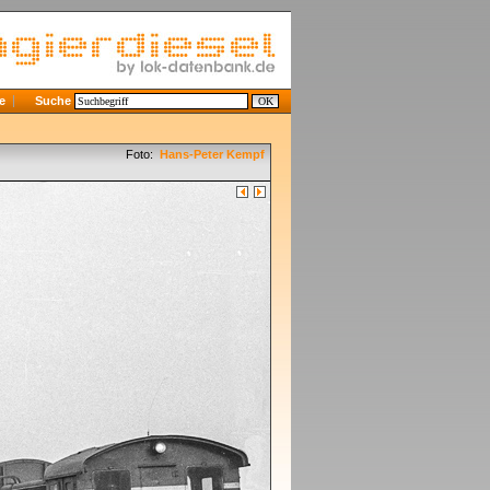
e
Suche
Foto:
Hans-Peter Kempf