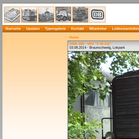
Startseite
Updates
Typengalerie
Kontakt
Mitarbeiter
Lokbestandslist
Home
DWK 688 - VBV "V 36 311"
03.08.2014 - Braunschweig, Lokpark