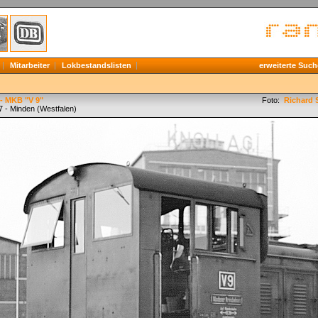
Mitarbeiter
Lokbestandslisten
erweiterte Such
- MKB "V 9"
Foto:
Richard S
7 - Minden (Westfalen)