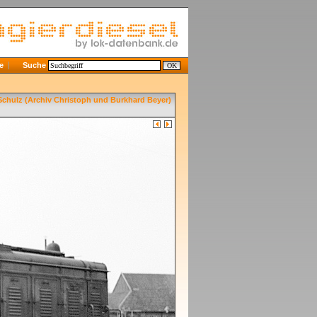
e
Suche
chulz (Archiv Christoph und Burkhard Beyer)