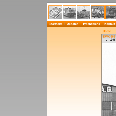
Startseite
Updates
Typengalerie
Kontakt
Home
DWK 688 
__.__.196