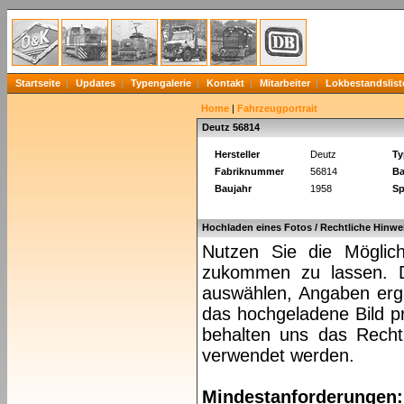
Startseite
Updates
Typengalerie
Kontakt
Mitarbeiter
Lokbestandslist
Home
|
Fahrzeugportrait
Deutz 56814
Hersteller
Deutz
Ty
Fabriknummer
56814
Ba
Baujahr
1958
Sp
Hochladen eines Fotos / Rechtliche Hinwe
Nutzen Sie die Möglich
zukommen zu lassen. Da
auswählen, Angaben ergä
das hochgeladene Bild pr
behalten uns das Recht 
verwendet werden.
Mindestanforderungen: