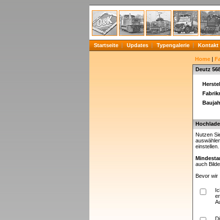
Startseite
Updates
Typengalerie
Kontakt
Home
|
F
Deutz 56
Herstel
Fabri
Baujah
Hochladen
Nutzen Sie
auswählen
einstellen
Mindesta
auch Bilde
Bevor wir 
I
er
A
D