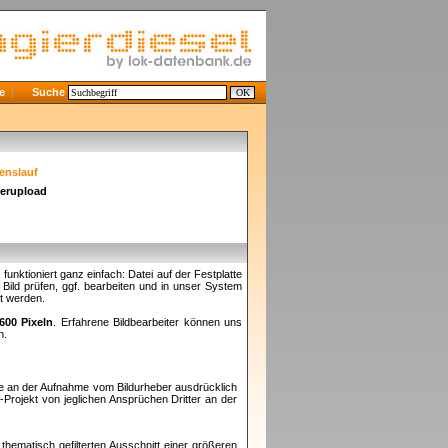
e
Suche
enslauf
derupload
nktioniert ganz einfach: Datei auf der Festplatte
ild prüfen, ggf. bearbeiten und in unser System
et werden.
600 Pixeln
. Erfahrene Bildbearbeiter können uns
n.
te an der Aufnahme vom Bildurheber ausdrücklich
e
-Projekt von jeglichen Ansprüchen Dritter an der
thematisch gefilterten Ausschnitt einer größeren