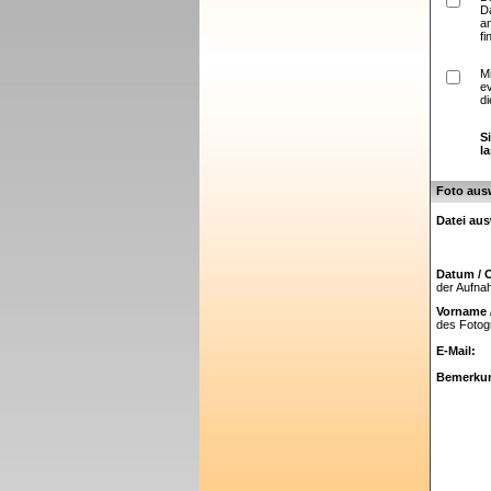
D
a
fi
M
e
di
S
l
Foto aus
Datei au
Datum / O
der Aufn
Vorname 
des Fotog
E-Mail:
Bemerku