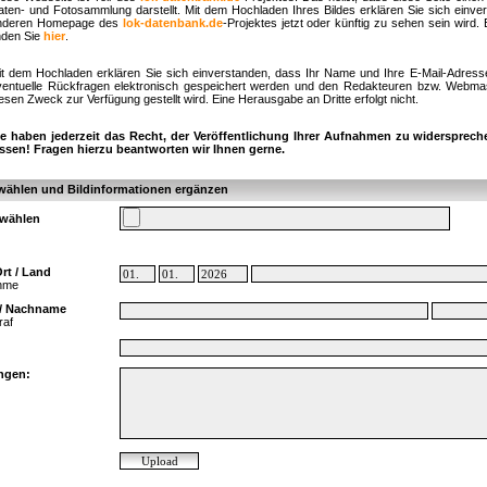
aten- und Fotosammlung darstellt. Mit dem Hochladen Ihres Bildes erklären Sie sich einve
nderen Homepage des
lok-datenbank.de
-Projektes jetzt oder künftig zu sehen sein wird.
nden Sie
hier
.
it dem Hochladen erklären Sie sich einverstanden, dass Ihr Name und Ihre E-Mail-Adress
ventuelle Rückfragen elektronisch gespeichert werden und den Redakteuren bzw. Webmast
esen Zweck zur Verfügung gestellt wird. Eine Herausgabe an Dritte erfolgt nicht.
ie haben jederzeit das Recht, der Veröffentlichung Ihrer Aufnahmen zu widersprech
assen! Fragen hierzu beantworten wir Ihnen gerne.
wählen und Bildinformationen ergänzen
swählen
rt / Land
ahme
/ Nachname
raf
ngen: