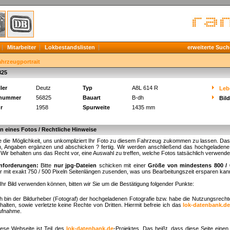
Mitarbeiter
Lokbestandslisten
erweiterte Such
ahrzeugportrait
825
ler
Deutz
Typ
A8L 614 R
Leb
knummer
56825
Bauart
B-dh
Bil
r
1958
Spurweite
1435 mm
 eines Fotos / Rechtliche Hinweise
 die Möglichkeit, uns unkompliziert Ihr Foto zu diesem Fahrzeug zukommen zu lassen. Das fu
, Angaben ergänzen und abschicken ? fertig. Wir werden anschließend das hochgeladene B
. Wir behalten uns das Recht vor, eine Auswahl zu treffen, welche Fotos tatsächlich verwend
nforderungen:
Bitte
nur jpg-Dateien
schicken mit einer
Größe von mindestens 800 / 
r mit exakt 750 / 500 Pixeln Seitenlängen zusenden, was uns Bearbeitungszeit ersparen kan
Ihr Bild verwenden können, bitten wir Sie um die Bestätigung folgender Punkte:
ch bin der Bildurheber (Fotograf) der hochgeladenen Fotografie bzw. habe die Nutzungsrech
halten, sowie verletzte keine Rechte von Dritten. Hiermit befreie ich das
lok-datenbank.d
ufnahme.
iese Webseite ist Teil des
lok-datenbank.de
-Projektes. Das heißt, dass diese Seite einen 