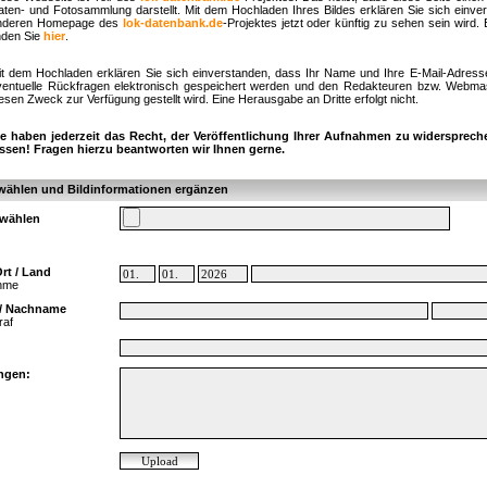
aten- und Fotosammlung darstellt. Mit dem Hochladen Ihres Bildes erklären Sie sich einve
nderen Homepage des
lok-datenbank.de
-Projektes jetzt oder künftig zu sehen sein wird.
nden Sie
hier
.
it dem Hochladen erklären Sie sich einverstanden, dass Ihr Name und Ihre E-Mail-Adress
ventuelle Rückfragen elektronisch gespeichert werden und den Redakteuren bzw. Webmast
esen Zweck zur Verfügung gestellt wird. Eine Herausgabe an Dritte erfolgt nicht.
ie haben jederzeit das Recht, der Veröffentlichung Ihrer Aufnahmen zu widersprech
assen! Fragen hierzu beantworten wir Ihnen gerne.
wählen und Bildinformationen ergänzen
swählen
rt / Land
ahme
/ Nachname
raf
ngen: