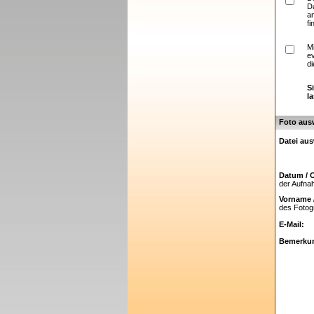
D
a
fi
M
e
di
S
l
Foto aus
Datei au
Datum / O
der Aufn
Vorname 
des Fotog
E-Mail:
Bemerku