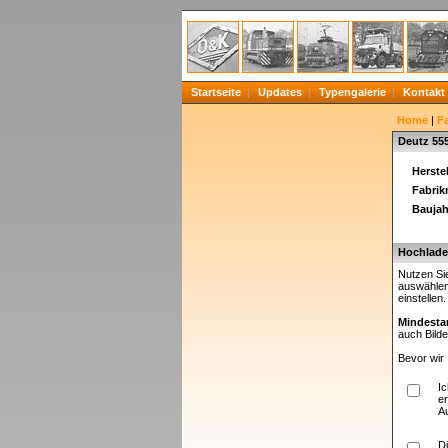
Startseite
Updates
Typengalerie
Kontakt
Home
|
F
Deutz 55
Herstel
Fabri
Baujah
Hochladen
Nutzen Sie
auswählen
einstellen
Mindesta
auch Bilde
Bevor wir 
I
er
A
D