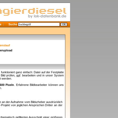
e
Suche
enslauf
derupload
nktioniert ganz einfach: Datei auf der Festplatte
ild prüfen, ggf. bearbeiten und in unser System
et werden.
600 Pixeln
. Erfahrene Bildbearbeiter können uns
n.
te an der Aufnahme vom Bildurheber ausdrücklich
e
-Projekt von jeglichen Ansprüchen Dritter an der
thematisch gefilterten Ausschnitt einer größeren