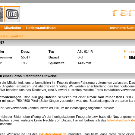
Mitarbeiter
Lokbestandslisten
erweiterte Such
ahrzeugportrait
517
ler
Deutz
Typ
A8L 614 R
Leb
knummer
55517
Bauart
B-dh
Bil
r
1953
Spurweite
1435 mm
 eines Fotos / Rechtliche Hinweise
 die Möglichkeit, uns unkompliziert Ihr Foto zu diesem Fahrzeug zukommen zu lassen. Das fu
, Angaben ergänzen und abschicken ? fertig. Wir werden anschließend das hochgeladene B
. Wir behalten uns das Recht vor, eine Auswahl zu treffen, welche Fotos tatsächlich verwend
nforderungen:
Bitte
nur jpg-Dateien
schicken mit einer
Größe von mindestens 800 / 
r mit exakt 750 / 500 Pixeln Seitenlängen zusenden, was uns Bearbeitungszeit ersparen kan
Ihr Bild verwenden können, bitten wir Sie um die Bestätigung folgender Punkte:
ch bin der Bildurheber (Fotograf) der hochgeladenen Fotografie bzw. habe die Nutzungsrech
halten, sowie verletzte keine Rechte von Dritten. Hiermit befreie ich das
lok-datenbank.d
ufnahme.
iese Webseite ist Teil des
lok-datenbank.de
-Projektes. Das heißt, dass diese Seite einen 