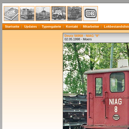
Startseite
Updates
Typengalerie
Kontakt
Mitarbeiter
Lokbestandslist
Deutz 56958 - NIAG "8"
02.05.1998 - Moers