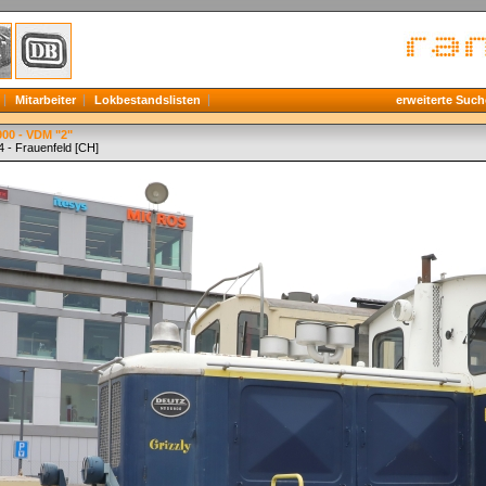
Mitarbeiter
Lokbestandslisten
erweiterte Such
900 - VDM "2"
4 - Frauenfeld [CH]