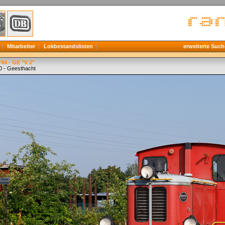
Mitarbeiter
Lokbestandslisten
erweiterte Such
44 - GE "V 2"
0 - Geesthacht