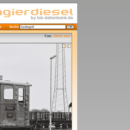
e
Suche
Foto:
Ulrich Völz