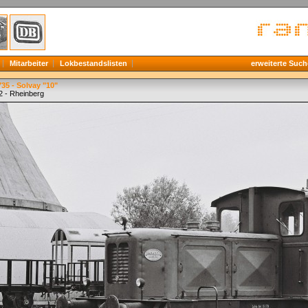
Mitarbeiter
Lokbestandslisten
erweiterte Such
35 - Solvay "10"
2 - Rheinberg