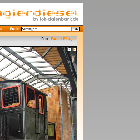
e
Suche
Foto:
Patrick Böttger