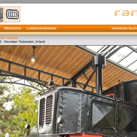
Mitarbeiter
Lokbestandslisten
erweiterte Such
35 - Irrland
 - Kevelaer-Twisteden, Irrland