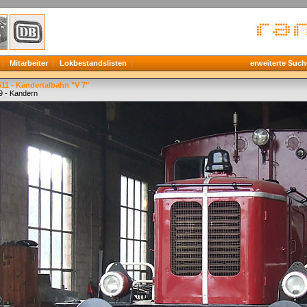
Mitarbeiter
Lokbestandslisten
erweiterte Such
11 - Kandertalbahn "V 7"
9 - Kandern