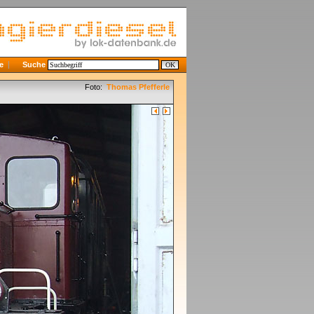
e
Suche
Foto:
Thomas Pfefferle