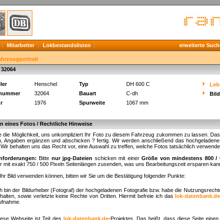
Mitarbeiter
Lokbestandslisten
erweiterte Such
ahrzeugportrait
 32064
ler
Henschel
Typ
DH 600 C
Leb
knummer
32064
Bauart
C-dh
Bil
r
1976
Spurweite
1067 mm
 eines Fotos / Rechtliche Hinweise
 die Möglichkeit, uns unkompliziert Ihr Foto zu diesem Fahrzeug zukommen zu lassen. Das fu
, Angaben ergänzen und abschicken ? fertig. Wir werden anschließend das hochgeladene B
. Wir behalten uns das Recht vor, eine Auswahl zu treffen, welche Fotos tatsächlich verwend
nforderungen:
Bitte
nur jpg-Dateien
schicken mit einer
Größe von mindestens 800 / 
r mit exakt 750 / 500 Pixeln Seitenlängen zusenden, was uns Bearbeitungszeit ersparen kan
Ihr Bild verwenden können, bitten wir Sie um die Bestätigung folgender Punkte:
ch bin der Bildurheber (Fotograf) der hochgeladenen Fotografie bzw. habe die Nutzungsrech
halten, sowie verletzte keine Rechte von Dritten. Hiermit befreie ich das
lok-datenbank.d
ufnahme.
iese Webseite ist Teil des
lok-datenbank.de
-Projektes. Das heißt, dass diese Seite einen 