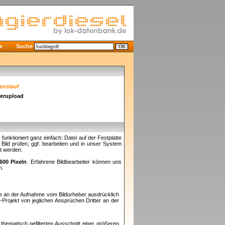
e
Suche
enslauf
derupload
nktioniert ganz einfach: Datei auf der Festplatte
ild prüfen, ggf. bearbeiten und in unser System
et werden.
600 Pixeln
. Erfahrene Bildbearbeiter können uns
n.
te an der Aufnahme vom Bildurheber ausdrücklich
e
-Projekt von jeglichen Ansprüchen Dritter an der
thematisch gefilterten Ausschnitt einer größeren