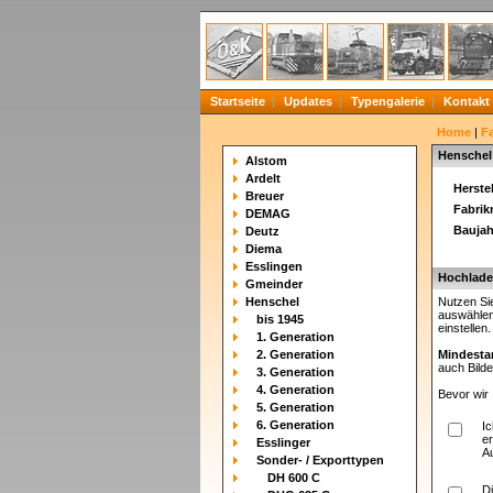
Startseite
Updates
Typengalerie
Kontakt
Home
|
F
Henschel
Alstom
Ardelt
Herstel
Breuer
Fabri
DEMAG
Baujah
Deutz
Diema
Esslingen
Hochladen
Gmeinder
Henschel
Nutzen Sie
auswählen
bis 1945
einstellen
1. Generation
2. Generation
Mindesta
auch Bilde
3. Generation
4. Generation
Bevor wir 
5. Generation
6. Generation
I
er
Esslinger
A
Sonder- / Exporttypen
DH 600 C
D