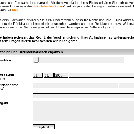
aten- und Fotosammlung darstellt. Mit dem Hochladen Ihres Bildes erklären Sie sich einve
nderen Homepage des
lok-datenbank.de
-Projektes jetzt oder künftig zu sehen sein wird.
nden Sie
hier
.
it dem Hochladen erklären Sie sich einverstanden, dass Ihr Name und Ihre E-Mail-Adress
ventuelle Rückfragen elektronisch gespeichert werden und den Redakteuren bzw. Webmast
esen Zweck zur Verfügung gestellt wird. Eine Herausgabe an Dritte erfolgt nicht.
ie haben jederzeit das Recht, der Veröffentlichung Ihrer Aufnahmen zu widersprech
assen! Fragen hierzu beantworten wir Ihnen gerne.
wählen und Bildinformationen ergänzen
swählen
rt / Land
ahme
/ Nachname
raf
ngen: