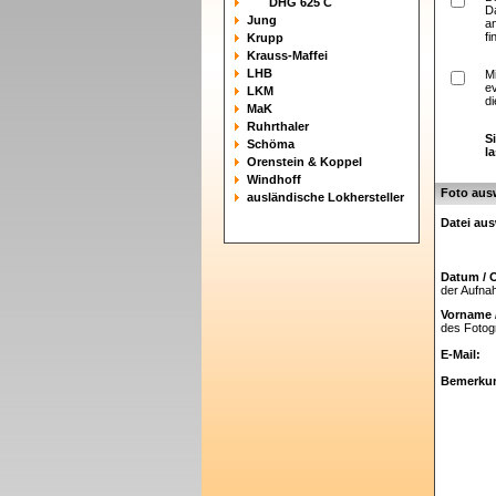
DHG 625 C
D
Jung
a
fi
Krupp
Krauss-Maffei
LHB
M
e
LKM
di
MaK
Ruhrthaler
S
Schöma
l
Orenstein & Koppel
Windhoff
Foto aus
ausländische Lokhersteller
Datei au
Datum / O
der Aufn
Vorname 
des Fotog
E-Mail:
Bemerku