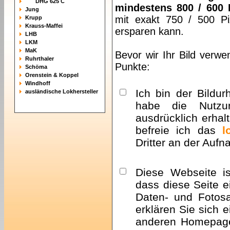
DHG 625 C
mindestens 800 / 600 
Jung
mit exakt 750 / 500 Pi
Krupp
Krauss-Maffei
ersparen kann.
LHB
LKM
MaK
Bevor wir Ihr Bild verwe
Ruhrthaler
Punkte:
Schöma
Orenstein & Koppel
Windhoff
Ich bin der Bildur
ausländische Lokhersteller
habe die Nutzu
ausdrücklich erhalt
befreie ich das
l
Dritter an der Auf
Diese Webseite i
dass diese Seite e
Daten- und Fotosa
erklären Sie sich 
anderen Homepa