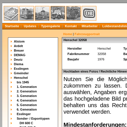
Startseite
Updates
Typengalerie
Kontakt
Mitarbeiter
Lokbestandslist
Home
|
Fahrzeugportrait
Henschel 32058
Alstom
Ardelt
Hersteller
Henschel
Ty
Breuer
Fabriknummer
32058
Ba
DEMAG
Baujahr
1976
Sp
Deutz
Diema
Esslingen
Hochladen eines Fotos / Rechtliche Hinwe
Gmeinder
Henschel
Nutzen Sie die Möglich
bis 1945
zukommen zu lassen. Da
1. Generation
auswählen, Angaben ergä
2. Generation
3. Generation
das hochgeladene Bild pr
4. Generation
behalten uns das Recht 
5. Generation
6. Generation
verwendet werden.
Esslinger
Sonder- / Exporttypen
DH 600 C
Mindestanforderungen: