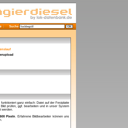
e
Suche
enslauf
derupload
nktioniert ganz einfach: Datei auf der Festplatte
ild prüfen, ggf. bearbeiten und in unser System
et werden.
600 Pixeln
. Erfahrene Bildbearbeiter können uns
n.