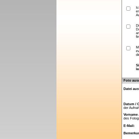
I
er
A
D
D
a
fi
M
e
di
S
l
Foto aus
Datei au
Datum / O
der Aufn
Vorname 
des Fotog
E-Mail:
Bemerku