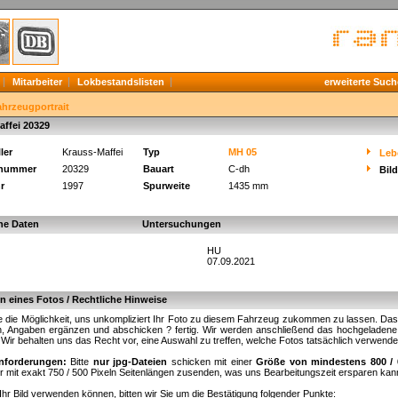
Mitarbeiter
Lokbestandslisten
erweiterte Such
ahrzeugportrait
affei 20329
ler
Krauss-Maffei
Typ
MH 05
Leb
knummer
20329
Bauart
C-dh
Bil
r
1997
Spurweite
1435 mm
he Daten
Untersuchungen
HU
07.09.2021
 eines Fotos / Rechtliche Hinweise
 die Möglichkeit, uns unkompliziert Ihr Foto zu diesem Fahrzeug zukommen zu lassen. Das fu
, Angaben ergänzen und abschicken ? fertig. Wir werden anschließend das hochgeladene B
. Wir behalten uns das Recht vor, eine Auswahl zu treffen, welche Fotos tatsächlich verwend
nforderungen:
Bitte
nur jpg-Dateien
schicken mit einer
Größe von mindestens 800 / 
r mit exakt 750 / 500 Pixeln Seitenlängen zusenden, was uns Bearbeitungszeit ersparen kan
Ihr Bild verwenden können, bitten wir Sie um die Bestätigung folgender Punkte: