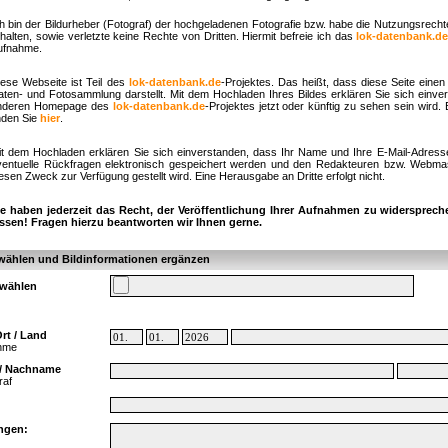
ch bin der Bildurheber (Fotograf) der hochgeladenen Fotografie bzw. habe die Nutzungsrech
halten, sowie verletzte keine Rechte von Dritten. Hiermit befreie ich das
lok-datenbank.d
ufnahme.
iese Webseite ist Teil des
lok-datenbank.de
-Projektes. Das heißt, dass diese Seite einen 
aten- und Fotosammlung darstellt. Mit dem Hochladen Ihres Bildes erklären Sie sich einve
nderen Homepage des
lok-datenbank.de
-Projektes jetzt oder künftig zu sehen sein wird.
nden Sie
hier
.
it dem Hochladen erklären Sie sich einverstanden, dass Ihr Name und Ihre E-Mail-Adress
ventuelle Rückfragen elektronisch gespeichert werden und den Redakteuren bzw. Webmast
esen Zweck zur Verfügung gestellt wird. Eine Herausgabe an Dritte erfolgt nicht.
ie haben jederzeit das Recht, der Veröffentlichung Ihrer Aufnahmen zu widersprech
assen! Fragen hierzu beantworten wir Ihnen gerne.
wählen und Bildinformationen ergänzen
swählen
rt / Land
ahme
/ Nachname
raf
ngen: