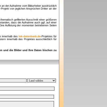
te an der Aufnahme vom Bildurheber ausdrücklich
e
-Projekt von jeglichen Ansprüchen Dritter an der
thematisch gefilterten Ausschnitt einer größeren
rstanden, dass die Aufnahme auch ggf. auf einer
 Eine Auflistung der momentan betriebenen Seiten
e innerhalb des
lok-datenbank.de
-Projektes für
ern innerhalb des Projektes ausschließlich für
en und die Bilder und Ihre Daten löschen zu