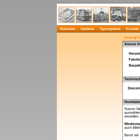
Startseite
Updates
Typengalerie
Kontakt
Home
|
F
Alstom H
Herstel
Fabri
Baujah
Technisc
Dienst
Hochladen
Nutzen Sie
auswählen
einstellen
Mindesta
auch Bilde
Bevor wir 