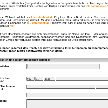
ch bin der Bildurheber (Fotograf) der hochgeladenen Fotografie bzw. habe die Nutzungsrech
halten, sowie verletzte keine Rechte von Dritten. Hiermit befreie ich das
lok-datenbank.d
ufnahme.
iese Webseite ist Teil des
lok-datenbank.de
-Projektes. Das heißt, dass diese Seite einen 
aten- und Fotosammlung darstellt. Mit dem Hochladen Ihres Bildes erklären Sie sich einve
nderen Homepage des
lok-datenbank.de
-Projektes jetzt oder künftig zu sehen sein wird.
nden Sie
hier
.
it dem Hochladen erklären Sie sich einverstanden, dass Ihr Name und Ihre E-Mail-Adress
ventuelle Rückfragen elektronisch gespeichert werden und den Redakteuren bzw. Webmast
esen Zweck zur Verfügung gestellt wird. Eine Herausgabe an Dritte erfolgt nicht.
ie haben jederzeit das Recht, der Veröffentlichung Ihrer Aufnahmen zu widersprech
assen! Fragen hierzu beantworten wir Ihnen gerne.
wählen und Bildinformationen ergänzen
swählen
rt / Land
ahme
/ Nachname
raf
ngen: