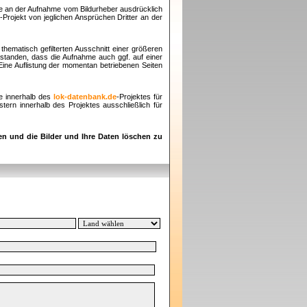
te an der Aufnahme vom Bildurheber ausdrücklich
e
-Projekt von jeglichen Ansprüchen Dritter an der
thematisch gefilterten Ausschnitt einer größeren
rstanden, dass die Aufnahme auch ggf. auf einer
 Eine Auflistung der momentan betriebenen Seiten
e innerhalb des
lok-datenbank.de
-Projektes für
ern innerhalb des Projektes ausschließlich für
en und die Bilder und Ihre Daten löschen zu