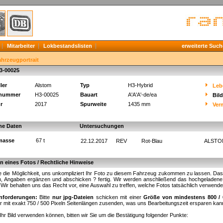
Mitarbeiter
Lokbestandslisten
erweiterte Such
ahrzeugportrait
3-00025
ler
Alstom
Typ
H3-Hybrid
Leb
knummer
H3-00025
Bauart
A'A'A'-de/ea
Bil
r
2017
Spurweite
1435 mm
Ver
he Daten
Untersuchungen
masse
67 t
22.12.2017
REV
Rot-Blau
ALSTOM
 eines Fotos / Rechtliche Hinweise
 die Möglichkeit, uns unkompliziert Ihr Foto zu diesem Fahrzeug zukommen zu lassen. Das fu
, Angaben ergänzen und abschicken ? fertig. Wir werden anschließend das hochgeladene B
. Wir behalten uns das Recht vor, eine Auswahl zu treffen, welche Fotos tatsächlich verwend
nforderungen:
Bitte
nur jpg-Dateien
schicken mit einer
Größe von mindestens 800 / 
r mit exakt 750 / 500 Pixeln Seitenlängen zusenden, was uns Bearbeitungszeit ersparen kan
Ihr Bild verwenden können, bitten wir Sie um die Bestätigung folgender Punkte: