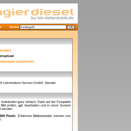
e
Suche
enslauf
derupload
mietungen ausblenden
 Lokomotiven Service GmbH, Stendal
nktioniert ganz einfach: Datei auf der Festplatte
ild prüfen, ggf. bearbeiten und in unser System
et werden.
600 Pixeln
. Erfahrene Bildbearbeiter können uns
n.