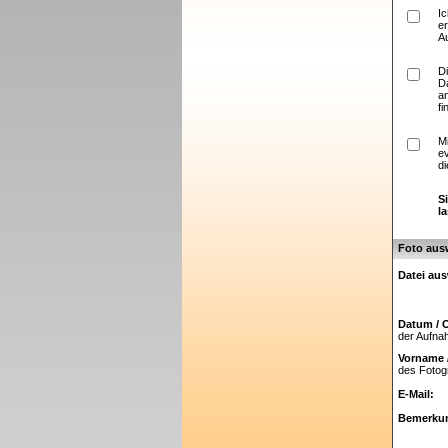
I
er
A
D
D
a
fi
M
e
di
S
l
Foto aus
Datei au
Datum / O
der Aufn
Vorname 
des Fotog
E-Mail:
Bemerku