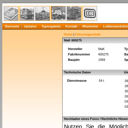
Startseite
Updates
Typengalerie
Kontakt
Mitarbeiter
Lokbestandslist
Home
|
Fahrzeugportrait
MaK 600275
Hersteller
MaK
Ty
Fabriknummer
600275
Ba
Baujahr
1959
Sp
Technische Daten
Un
Dienstmasse
54 t
28
28
30
26
03
03
Hochladen eines Fotos / Rechtliche Hinwe
Nutzen Sie die Möglich