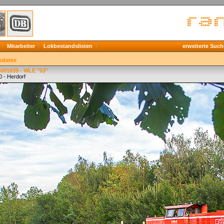
Mitarbeiter
Lokbestandslisten
erweiterte Such
pdates
5001639 - WLE "53"
0 - Herdorf