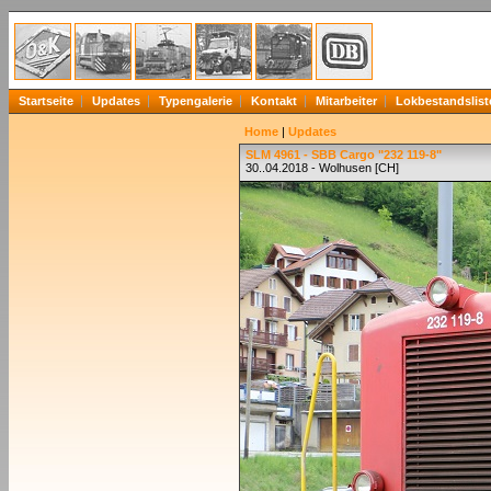
Startseite
Updates
Typengalerie
Kontakt
Mitarbeiter
Lokbestandslist
Home
|
Updates
SLM 4961 - SBB Cargo "232 119-8"
30..04.2018 - Wolhusen [CH]