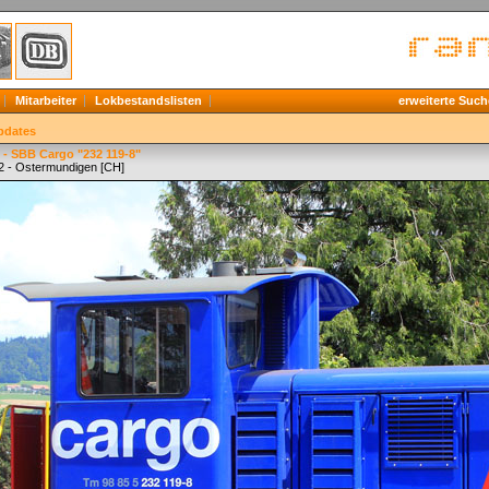
Mitarbeiter
Lokbestandslisten
erweiterte Such
pdates
 - SBB Cargo "232 119-8"
2 - Ostermundigen [CH]