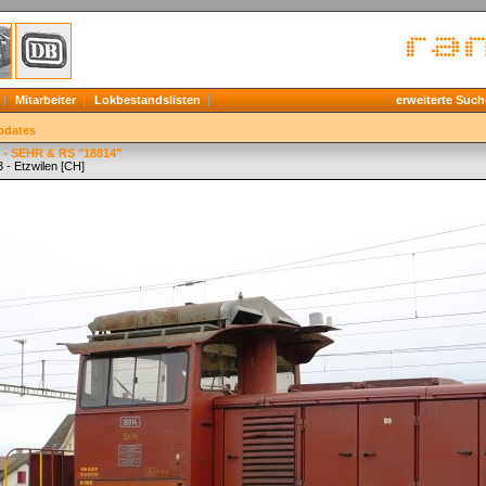
Mitarbeiter
Lokbestandslisten
erweiterte Such
pdates
 - SEHR & RS "18814"
 - Etzwilen [CH]