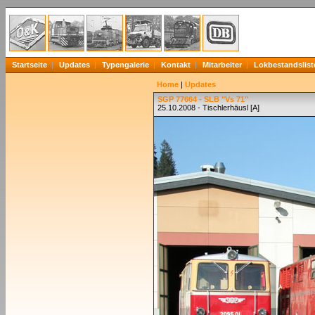
Startseite
Updates
Typengalerie
Kontakt
Mitarbeiter
Lokbestandslist
Home
|
Updates
SGP 77664 - SLB "Vs 71"
25.10.2008 - Tischlerhäusl [A]