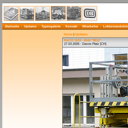
Startseite
Updates
Typengalerie
Kontakt
Mitarbeiter
Lokbestandslist
Home
|
Updates
RACO 1633 - RhB "9912"
27.03.2005 - Davos Platz [CH]