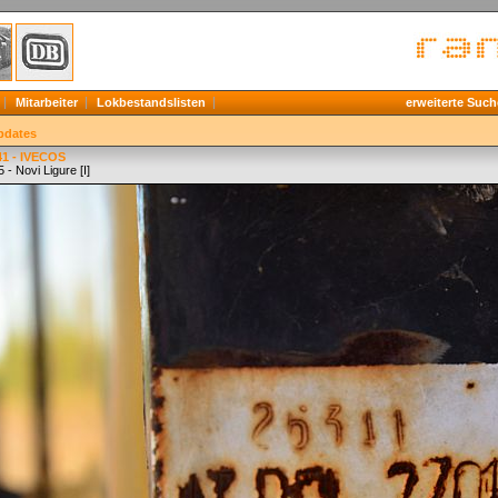
Mitarbeiter
Lokbestandslisten
erweiterte Such
pdates
1 - IVECOS
 - Novi Ligure [I]