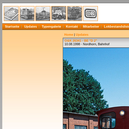
Startseite
Updates
Typengalerie
Kontakt
Mitarbeiter
Lokbestandslist
Home
|
Updates
O&K 26341 - BE "D 2"
10.08.1998 - Nordhorn, Bahnhof