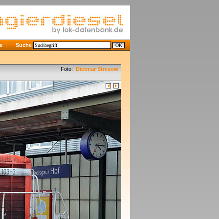
e
Suche
Foto:
Dietmar Stresow