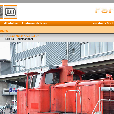
Mitarbeiter
Lokbestandslisten
erweiterte Such
pdates
18 - DB Schenker "363 103-3"
5 - Freiburg, Hauptbahnhof