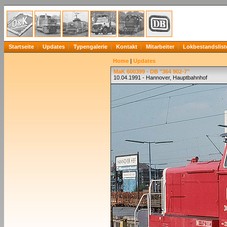
Startseite
Updates
Typengalerie
Kontakt
Mitarbeiter
Lokbestandslist
Home
|
Updates
MaK 600399 - DB "364 902-7"
10.04.1991 - Hannover, Hauptbahnhof