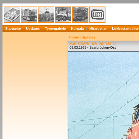
Startseite
Updates
Typengalerie
Kontakt
Mitarbeiter
Lokbestandslist
Home
|
Updates
MaK 600275 - DB "261 686-0"
09.03.1983 - Saarbrücken-Ost