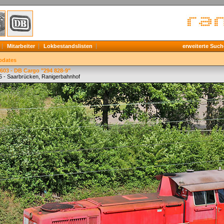
Mitarbeiter
Lokbestandslisten
erweiterte Such
pdates
603 - DB Cargo "294 828-9"
5 - Saarbrücken, Ranigerbahnhof