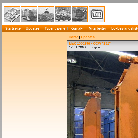
Startseite
Updates
Typengalerie
Kontakt
Mitarbeiter
Lokbestandslist
Home
|
Updates
MaK 1000256 - CCW "132"
17.01.2008 - Lengerich