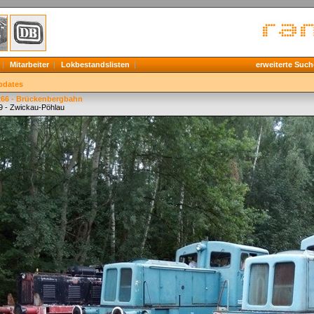
Mitarbeiter
Lokbestandslisten
erweiterte Such
pdates
66 - Brückenbergbahn
9 - Zwickau-Pöhlau