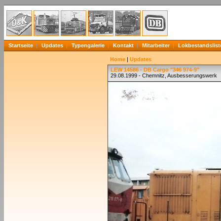
Startseite
Updates
Typengalerie
Kontakt
Mitarbeiter
Lokbestandslist
Home
|
Updates
LEW 14586 - DB Cargo "346 974-9"
29.08.1999 - Chemnitz, Ausbesserungswerk