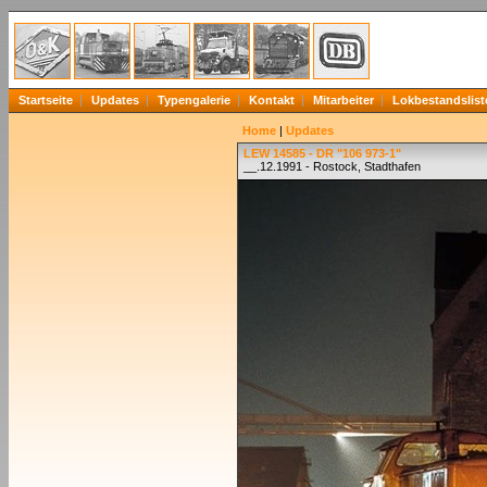
Startseite
Updates
Typengalerie
Kontakt
Mitarbeiter
Lokbestandslist
Home
|
Updates
LEW 14585 - DR "106 973-1"
__.12.1991 - Rostock, Stadthafen