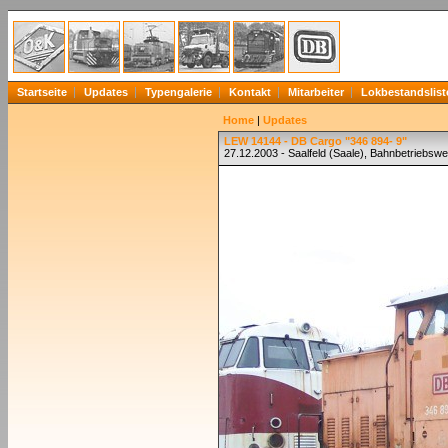
Startseite
Updates
Typengalerie
Kontakt
Mitarbeiter
Lokbestandslist
Home
|
Updates
LEW 14144 - DB Cargo "346 894- 9"
27.12.2003 - Saalfeld (Saale), Bahnbetriebsw