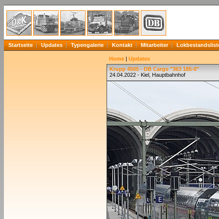
Startseite
Updates
Typengalerie
Kontakt
Mitarbeiter
Lokbestandslist
Home
|
Updates
Krupp 4505 - DB Cargo "363 185-0"
24.04.2022 - Kiel, Hauptbahnhof