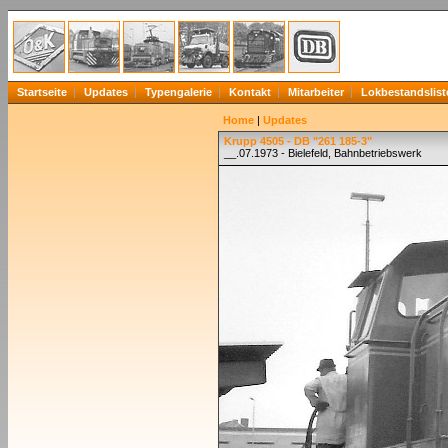
Startseite
Updates
Typengalerie
Kontakt
Mitarbeiter
Lokbestandslist
Home
|
Updates
Krupp 4505 - DB "261 185-3"
__.07.1973 - Bielefeld, Bahnbetriebswerk