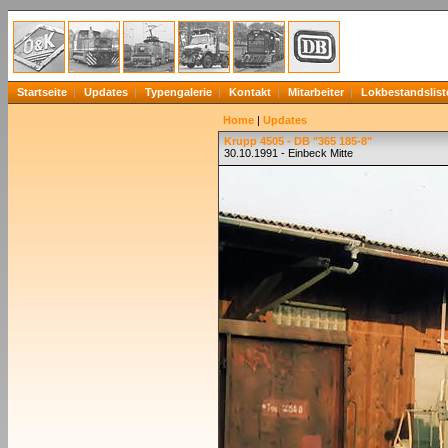
Startseite
Updates
Typengalerie
Kontakt
Mitarbeiter
Lokbestandslist
Home
|
Updates
Krupp 4505 - DB "365 185-8"
30.10.1991 - Einbeck Mitte