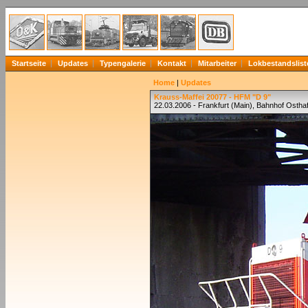
Startseite
Updates
Typengalerie
Kontakt
Mitarbeiter
Lokbestandslist
Home
|
Updates
Krauss-Maffei 20077 - HFM "D 9"
22.03.2006 - Frankfurt (Main), Bahnhof Ostha