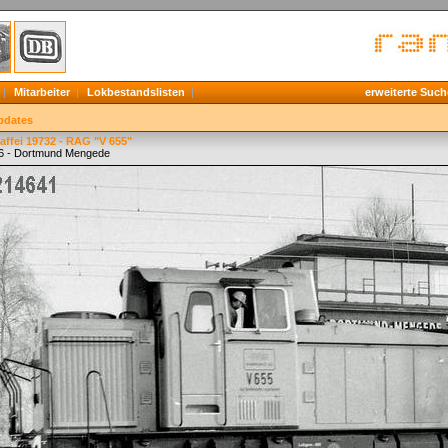
Mitarbeiter
Lokbestandslisten
erweiterte Such
pdates
ffei 19732 - RAG "V 655"
6 - Dortmund Mengede