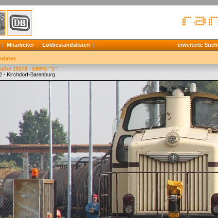
Mitarbeiter
Lokbestandslisten
erweiterte Such
pdates
affei 19278 - EMPG "1"
2 - Kirchdorf-Barenburg